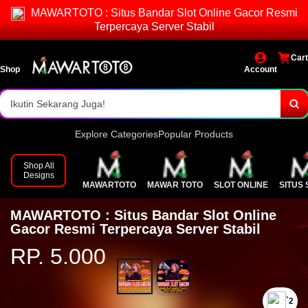
Akses Mudah Dan Cepat.
MAWARTOTO : Situs Bandar Slot Online Gacor Resmi
Terpercaya Server Stabil
Provider Slot Terlengkap.
Bonus & Event Menarik Setiap Hari!
Cart
Shop
Account
Ikutin Sekarang Juga!
Explore Categories
Popular Products
Shop All
Designs
MAWARTOTO
MAWAR TOTO
SLOT ONLINE
SITUS 
MAWARTOTO : Situs Bandar Slot Online
Gacor Resmi Terpercaya Server Stabil
RP. 5.000
`2