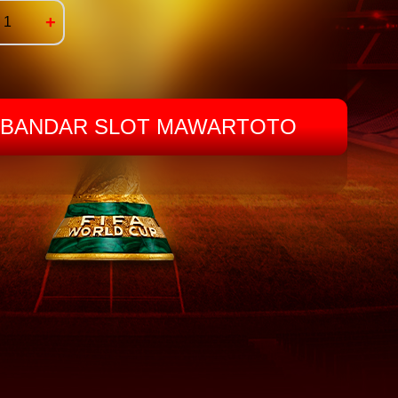
+
BANDAR SLOT MAWARTOTO