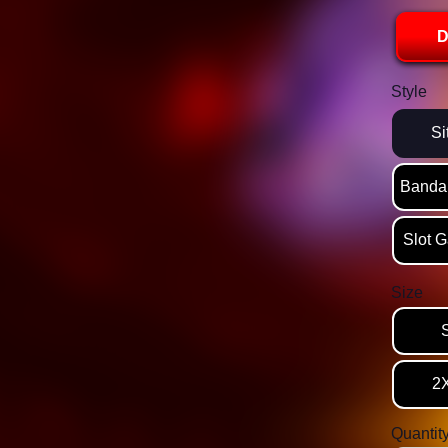
D
Style
Si
Bandar
Slot 
Size
2
Quantit