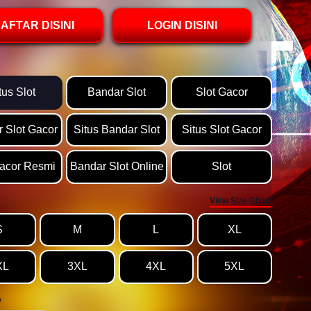
AFTAR DISINI
LOGIN DISINI
tus Slot
Bandar Slot
Slot Gacor
 Slot Gacor
Situs Bandar Slot
Situs Slot Gacor
Gacor Resmi
Bandar Slot Online
Slot
View Size Chart
S
M
L
XL
XL
3XL
4XL
5XL
y