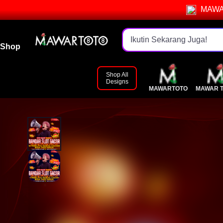
MAWAR
Ikutin Sekarang Juga!
Shop
Shop All
Designs
MAWARTOTO
MAWAR 