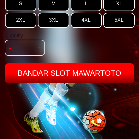
S
M
L
XL
2XL
3XL
4XL
5XL
Quantity
-
+
BANDAR SLOT MAWARTOTO